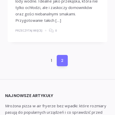
lody wodne. Idealne jako przekąska, która nie
tylko ochłodzi, ale i zaskoczy domowników
oraz gości niebanalnymi smakami.
Przygotowanie takich […]
PRZECZYTAJ WIĘCEJ
0
Stronicowanie
1
2
wpisów
Widgets
NAJNOWSZE ARTYKUŁY
Mrożona pizza w air fryerze bez wpadki: które rozmiary
pasują do popularnych urządzeń i co sprawdzić przed