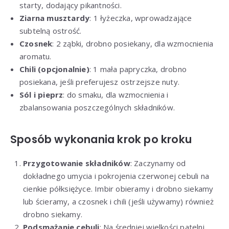
starty, dodający pikantności.
Ziarna musztardy
: 1 łyżeczka, wprowadzające
subtelną ostrość.
Czosnek
: 2 ząbki, drobno posiekany, dla wzmocnienia
aromatu.
Chili (opcjonalnie)
: 1 mała papryczka, drobno
posiekana, jeśli preferujesz ostrzejsze nuty.
Sól i pieprz
: do smaku, dla wzmocnienia i
zbalansowania poszczególnych składników.
Sposób wykonania krok po kroku
Przygotowanie składników
: Zaczynamy od
dokładnego umycia i pokrojenia czerwonej cebuli na
cienkie półksiężyce. Imbir obieramy i drobno siekamy
lub ścieramy, a czosnek i chili (jeśli używamy) również
drobno siekamy.
Podsmażanie cebuli
: Na średniej wielkości patelni