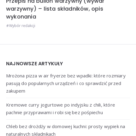
Przepis na bulion warzywny (wywar
warzywny) – lista składników, opis
wykonania
Wybór redakcji
Widgets
NAJNOWSZE ARTYKUŁY
Mrożona pizza w air fryerze bez wpadki: które rozmiary
pasują do popularnych urządzeń i co sprawdzić przed
zakupem
Kremowe curry jogurtowe po indyjsku z chili, które
pachnie przyprawami i robi się bez pośpiechu
Chleb bez drożdży w domowej kuchni: prosty wypiek na
naturalnych składnikach