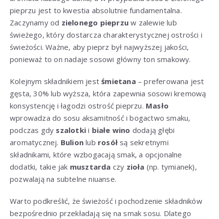
pieprzu jest to kwestia absolutnie fundamentalna.
Zaczynamy od
zielonego pieprzu
w zalewie lub
świeżego, który dostarcza charakterystycznej ostrości i
świeżości. Ważne, aby pieprz był najwyższej jakości,
ponieważ to on nadaje sosowi główny ton smakowy.
Kolejnym składnikiem jest
śmietana
– preferowana jest
gęsta, 30% lub wyższa, która zapewnia sosowi kremową
konsystencję i łagodzi ostrość pieprzu.
Masło
wprowadza do sosu aksamitność i bogactwo smaku,
podczas gdy
szalotki
i
białe wino
dodają głębi
aromatycznej.
Bulion
lub
rosół
są sekretnymi
składnikami, które wzbogacają smak, a opcjonalne
dodatki, takie jak
musztarda
czy
zioła
(np. tymianek),
pozwalają na subtelne niuanse.
Warto podkreślić, że świeżość i pochodzenie składników
bezpośrednio przekładają się na smak sosu. Dlatego