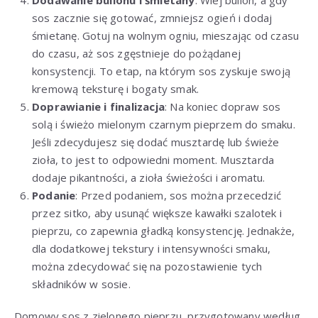
sos zacznie się gotować, zmniejsz ogień i dodaj
śmietanę. Gotuj na wolnym ogniu, mieszając od czasu
do czasu, aż sos zgęstnieje do pożądanej
konsystencji. To etap, na którym sos zyskuje swoją
kremową teksturę i bogaty smak.
Doprawianie i finalizacja
: Na koniec dopraw sos
solą i świeżo mielonym czarnym pieprzem do smaku.
Jeśli zdecydujesz się dodać musztardę lub świeże
zioła, to jest to odpowiedni moment. Musztarda
dodaje pikantności, a zioła świeżości i aromatu.
Podanie
: Przed podaniem, sos można przecedzić
przez sitko, aby usunąć większe kawałki szalotek i
pieprzu, co zapewnia gładką konsystencję. Jednakże,
dla dodatkowej tekstury i intensywności smaku,
można zdecydować się na pozostawienie tych
składników w sosie.
Domowy sos z zielonego pieprzu, przygotowany według