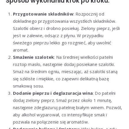
Sposób wykonania krok po kroku:
Przygotowanie składników
: Rozpocznij od
dokładnego przygotowania wszystkich składników.
Szalotki obierz i drobno posiekaj. Zielony pieprz, jeśli
jest w zalewie, odsącz z płynu. W przypadku
świeżego pieprzu lekko go rozgnieć, aby uwolnić
aromat.
Smażenie szalotek
: Na średniej wielkości patelni
roztop masło, następnie dodaj posiekane szalotki.
Smaż na średnim ogniu, mieszając, aż szalotki staną
się szkliste i miękkie, co zapewni delikatną bazę
smakową sosu.
Dodanie pieprzu i deglazuracja wina
: Do patelni
dodaj zielony pieprz. Smaż przez około 1 minutę,
następnie zdeglazuruj patelnię białym winem. Pozwól,
aby alkohol wyparował, co intensyfikuje smak i
pozwala na połączenie się aromatów.
Dodawanie bulionu i śmietany
: Wlej bulion, a gdy