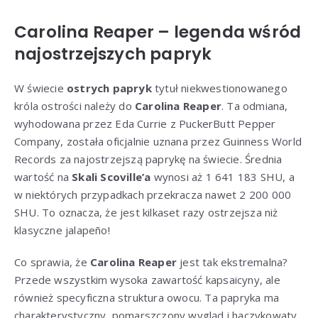
Carolina Reaper – legenda wśród
najostrzejszych papryk
W świecie
ostrych papryk
tytuł niekwestionowanego
króla ostrości należy do
Carolina Reaper
. Ta odmiana,
wyhodowana przez Eda Currie z PuckerButt Pepper
Company, została oficjalnie uznana przez Guinness World
Records za najostrzejszą paprykę na świecie. Średnia
wartość na
Skali Scoville’a
wynosi aż 1 641 183 SHU, a
w niektórych przypadkach przekracza nawet 2 200 000
SHU. To oznacza, że jest kilkaset razy ostrzejsza niż
klasyczne jalapeño!
Co sprawia, że
Carolina Reaper
jest tak ekstremalna?
Przede wszystkim wysoka zawartość kapsaicyny, ale
również specyficzna struktura owocu. Ta papryka ma
charakterystyczny, pomarszczony wygląd i haczykowaty