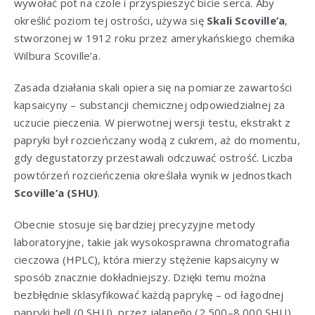
wywołać pot na czole i przyspieszyć bicie serca. Aby
określić poziom tej ostrości, używa się
Skali Scoville’a
,
stworzonej w 1912 roku przez amerykańskiego chemika
Wilbura Scoville’a.
Zasada działania skali opiera się na pomiarze zawartości
kapsaicyny – substancji chemicznej odpowiedzialnej za
uczucie pieczenia. W pierwotnej wersji testu, ekstrakt z
papryki był rozcieńczany wodą z cukrem, aż do momentu,
gdy degustatorzy przestawali odczuwać ostrość. Liczba
powtórzeń rozcieńczenia określała wynik w jednostkach
Scoville’a (SHU)
.
Obecnie stosuje się bardziej precyzyjne metody
laboratoryjne, takie jak wysokosprawna chromatografia
cieczowa (HPLC), która mierzy stężenie kapsaicyny w
sposób znacznie dokładniejszy. Dzięki temu można
bezbłędnie sklasyfikować każdą paprykę – od łagodnej
papryki bell (0 SHU), przez jalapeño (2 500–8 000 SHU),