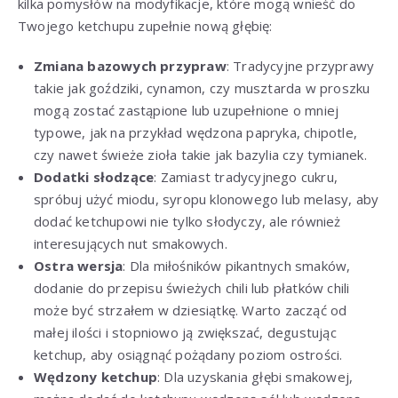
kilka pomysłów na modyfikacje, które mogą wnieść do
Twojego ketchupu zupełnie nową głębię:
Zmiana bazowych przypraw
: Tradycyjne przyprawy
takie jak goździki, cynamon, czy musztarda w proszku
mogą zostać zastąpione lub uzupełnione o mniej
typowe, jak na przykład wędzona papryka, chipotle,
czy nawet świeże zioła takie jak bazylia czy tymianek.
Dodatki słodzące
: Zamiast tradycyjnego cukru,
spróbuj użyć miodu, syropu klonowego lub melasy, aby
dodać ketchupowi nie tylko słodyczy, ale również
interesujących nut smakowych.
Ostra wersja
: Dla miłośników pikantnych smaków,
dodanie do przepisu świeżych chili lub płatków chili
może być strzałem w dziesiątkę. Warto zacząć od
małej ilości i stopniowo ją zwiększać, degustując
ketchup, aby osiągnąć pożądany poziom ostrości.
Wędzony ketchup
: Dla uzyskania głębi smakowej,