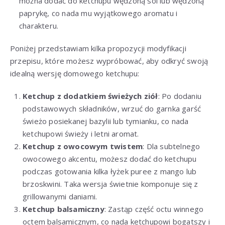
można dodać do ketchupu wędzoną sól lub wędzoną
paprykę, co nada mu wyjątkowego aromatu i
charakteru.
Poniżej przedstawiam kilka propozycji modyfikacji
przepisu, które możesz wypróbować, aby odkryć swoją
idealną wersję domowego ketchupu:
Ketchup z dodatkiem świeżych ziół
: Po dodaniu
podstawowych składników, wrzuć do garnka garść
świeżo posiekanej bazylii lub tymianku, co nada
ketchupowi świeży i letni aromat.
Ketchup z owocowym twistem
: Dla subtelnego
owocowego akcentu, możesz dodać do ketchupu
podczas gotowania kilka łyżek puree z mango lub
brzoskwini. Taka wersja świetnie komponuje się z
grillowanymi daniami.
Ketchup balsamiczny
: Zastąp część octu winnego
octem balsamicznym, co nada ketchupowi bogatszy i