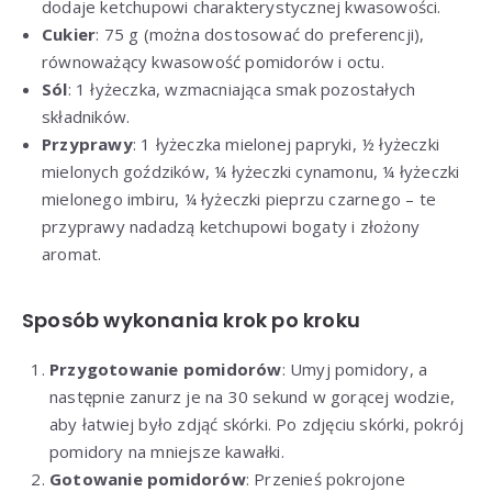
dodaje ketchupowi charakterystycznej kwasowości.
Cukier
: 75 g (można dostosować do preferencji),
równoważący kwasowość pomidorów i octu.
Sól
: 1 łyżeczka, wzmacniająca smak pozostałych
składników.
Przyprawy
: 1 łyżeczka mielonej papryki, ½ łyżeczki
mielonych goździków, ¼ łyżeczki cynamonu, ¼ łyżeczki
mielonego imbiru, ¼ łyżeczki pieprzu czarnego – te
przyprawy nadadzą ketchupowi bogaty i złożony
aromat.
Sposób wykonania krok po kroku
Przygotowanie pomidorów
: Umyj pomidory, a
następnie zanurz je na 30 sekund w gorącej wodzie,
aby łatwiej było zdjąć skórki. Po zdjęciu skórki, pokrój
pomidory na mniejsze kawałki.
Gotowanie pomidorów
: Przenieś pokrojone