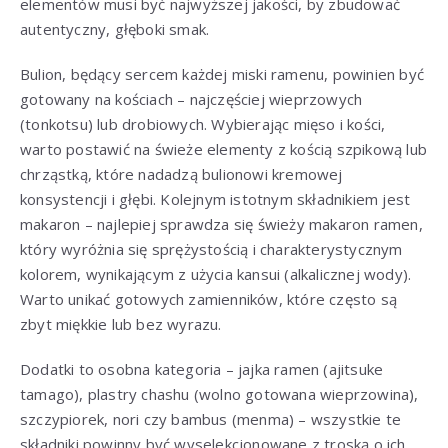
elementów musi być najwyższej jakości, by zbudować
autentyczny, głęboki smak.
Bulion, będący sercem każdej miski ramenu, powinien być
gotowany na kościach – najczęściej wieprzowych
(tonkotsu) lub drobiowych. Wybierając mięso i kości,
warto postawić na świeże elementy z kością szpikową lub
chrząstką, które nadadzą bulionowi kremowej
konsystencji i głębi. Kolejnym istotnym składnikiem jest
makaron – najlepiej sprawdza się świeży makaron ramen,
który wyróżnia się sprężystością i charakterystycznym
kolorem, wynikającym z użycia kansui (alkalicznej wody).
Warto unikać gotowych zamienników, które często są
zbyt miękkie lub bez wyrazu.
Dodatki to osobna kategoria – jajka ramen (ajitsuke
tamago), plastry chashu (wolno gotowana wieprzowina),
szczypiorek, nori czy bambus (menma) – wszystkie te
składniki powinny być wyselekcjonowane z troską o ich