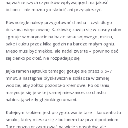
najważniejszych czynników wpływających na jakość
bulionu – nie można go skrócić ani przyspieszyć.
Równolegle należy przygotować chashu – czyli długo
duszoną wieprzowinę. Karkówkę zawija się w ciasny rulon
i gotuje w marynacie na bazie sosu sojowego, mirinu,
sake i cukru przez kilka godzin na bardzo małym ogniu.
Mięso musi być miękkie, ale nadal zwarte – powinno dać
się cienko pokroić, nie rozpadając się.
Jajka ramen (ajitsuke tamago) gotuje się przez 6,5–7
minut, a następnie błyskawicznie schładza w zimnej
wodzie, aby żółtko pozostało kremowe. Po obraniu,
marynuje się je w tej samej mieszance, co chashu –
nabierają wtedy głębokiego umami.
Kolejnym krokiem jest przygotowanie tare – koncentratu
smaku, który miesza się z bulionem tuż przed podaniem.
Tare można przygotować na wiele sposobów, ale