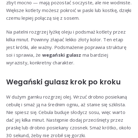
zbyt mocno — mają pozostać soczyste, ale nie wodniste.
Większe kotlety możesz pokroić w paski lub kostkę, dzięki
czemu lepiej połączą się z sosem.
Na patelni rozgrzej łyżkę oleju i podsmaż kotlety przez
kilka minut. Powinny złapać lekko złoty kolor. Ten etap
jest krótki, ale ważny. Podsmażenie poprawia strukturę
soi i sprawia, że
wegański gulasz
ma bardziej
wyrazisty, konkretny charakter.
Wegański gulasz krok po kroku
W dużym garnku rozgrzej olej. Wrzuć drobno posiekaną
cebulę i smaż ją na średnim ogniu, aż stanie się szklista.
Nie spiesz się. Cebula buduje słodycz sosu, więc warto
dać jej kilka minut. Następnie dodaj przeciśnięty przez
praskę lub drobno posiekany czosnek. Smaż krótko, około
30 sekund, żeby nie zrobił się gorzki.