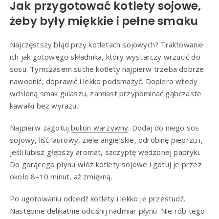
Jak przygotować kotlety sojowe,
żeby były miękkie i pełne smaku
Najczęstszy błąd przy kotletach sojowych? Traktowanie
ich jak gotowego składnika, który wystarczy wrzucić do
sosu. Tymczasem suche kotlety najpierw trzeba dobrze
nawodnić, doprawić i lekko podsmażyć. Dopiero wtedy
wchłoną smak gulaszu, zamiast przypominać gąbczaste
kawałki bez wyrazu.
Najpierw zagotuj
bulion warzywny
. Dodaj do niego sos
sojowy, liść laurowy, ziele angielskie, odrobinę pieprzu i,
jeśli lubisz głębszy aromat, szczyptę wędzonej papryki.
Do gorącego płynu włóż kotlety sojowe i gotuj je przez
około 8–10 minut, aż zmiękną.
Po ugotowaniu odcedź kotlety i lekko je przestudź.
Następnie delikatnie odciśnij nadmiar płynu. Nie rób tego