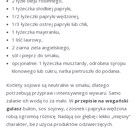
2 łyżki oleju roślinnego,
1 łyżeczka słodkiej papryki,
1/2 łyżeczki papryki wędzonej,
1/3 łyżeczki ostrej papryki lub chili,
1 łyżeczka majeranku,
1 liść laurowy,
2 ziarna ziela angielskiego,
sól i pieprz do smaku,
opcjonalnie: 1 łyżeczka musztardy, odrobina syropu
klonowego lub cukru, natka pietruszki do podania.
Kotlety sojowe są neutralne w smaku, dlatego
potrzebują przypraw i intensywnego wywaru. Samo
zalanie ich wodą to za mało. W
przepisie na wegański
gulasz
bulion, sos sojowy, czosnek i papryka wędzona
robią ogromną różnicę. Nadają soi głębię i lekko „mięsny”
charakter, bez użycia produktów odzwierzęcych.