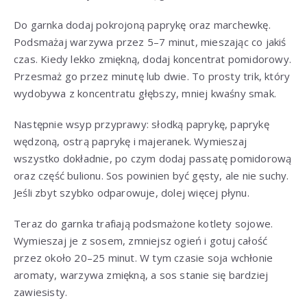
Do garnka dodaj pokrojoną paprykę oraz marchewkę.
Podsmażaj warzywa przez 5–7 minut, mieszając co jakiś
czas. Kiedy lekko zmiękną, dodaj koncentrat pomidorowy.
Przesmaż go przez minutę lub dwie. To prosty trik, który
wydobywa z koncentratu głębszy, mniej kwaśny smak.
Następnie wsyp przyprawy: słodką paprykę, paprykę
wędzoną, ostrą paprykę i majeranek. Wymieszaj
wszystko dokładnie, po czym dodaj passatę pomidorową
oraz część bulionu. Sos powinien być gęsty, ale nie suchy.
Jeśli zbyt szybko odparowuje, dolej więcej płynu.
Teraz do garnka trafiają podsmażone kotlety sojowe.
Wymieszaj je z sosem, zmniejsz ogień i gotuj całość
przez około 20–25 minut. W tym czasie soja wchłonie
aromaty, warzywa zmiękną, a sos stanie się bardziej
zawiesisty.