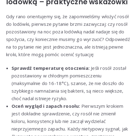
lodówką – praktyczne wskazówki
Gdy rano orientujemy się, że zapomnieliśmy włożyć rosół
do lodówki, pierwsze pytanie brzmi zazwyczaj: czy rosół
pozostawiony na noc poza lodówką nadal nadaje się do
spożycia, czy koniecznie musimy go wyrzucić? Odpowiedź
na to pytanie nie jest jednoznaczna, ale istnieją pewne
kroki, które mogą pomóc ocenić sytuację:
Sprawdź temperaturę otoczenia:
Jeśli rosół został
pozostawiony w chłodnym pomieszczeniu
(maksymalnie do 16-18°C), szanse, że nie doszło do
szybkiego namnażania się bakterii, są nieco większe,
choć nadal istnieje ryzyko.
Oceń wygląd i zapach rosołu:
Pierwszym krokiem
jest dokładne sprawdzenie, czy rosół nie zmienił
koloru, konsystencji lub nie zaczął wydzielać
nieprzyjemnego zapachu. Każdy nietypowy sygnał, jak