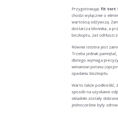
Przygotowując
fit tort
chodzi wyłącznie o elimi
wartością odżywczą. Zam
dostarcza błonnika, a pr
biszkoptu, zaś odtłuszc
Równie istotna jest zam
Trzeba jednak pamiętać, 
dlatego wymaga precyzyjn
winianowi potasu (opcj
opadaniu biszkoptu.
Warto także podkreślić, 
sposób na uzyskanie odp
składniki zostały dobran
jednocześnie były zdrow