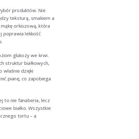
wybór produktów. Nie
ędzy teksturą, smakiem a
 mąkę orkiszową, która
ej poprawia lekkość
u.
oziom glukozy we krwi.
ch struktur białkowych,
 właśnie dzięki
ić pianę, co zapobiega
 to nie fanaberia, lecz
iowe białko. Wszystkie
ycznego tortu – a