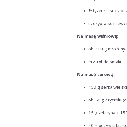
½ łyżeczki sody oc
szczypta soli i ewe
Na masę wiśniową:
ok. 300 g mrożonyc
erytrol do smaku
Na masę serową:
450 g serka wiejski
ok. 50 g erytrolu (
15 g żelatyny + 15
40 g odżywki białko