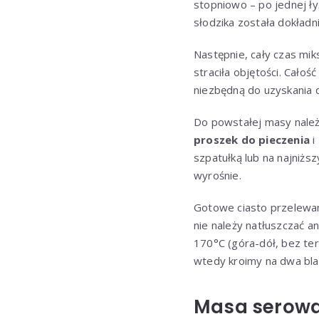
stopniowo – po jednej ł
słodzika została dokładn
Następnie, cały czas miks
straciła objętości. Cało
niezbędną do uzyskania 
Do powstałej masy należ
proszek do pieczenia
i
szpatułką lub na najniż
wyrośnie.
Gotowe ciasto przelewam
nie należy natłuszczać 
170°C (góra-dół, bez te
wtedy kroimy na dwa bla
Masa serowa 