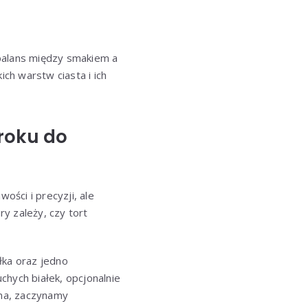
 balans między smakiem a
ch warstw ciasta i ich
kroku do
ości i precyzji, ale
y zależy, czy tort
łka oraz jedno
chych białek, opcjonalnie
wna, zaczynamy