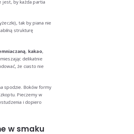
e jest, by każda partia
żeczki), tak by piana nie
abilną strukturę
emniaczaną
,
kakao
,
 mieszając delikatnie
dować, że ciasto nie
na spodzie. Boków formy
szkoptu. Pieczemy w
studzenia i dopiero
wne w smaku