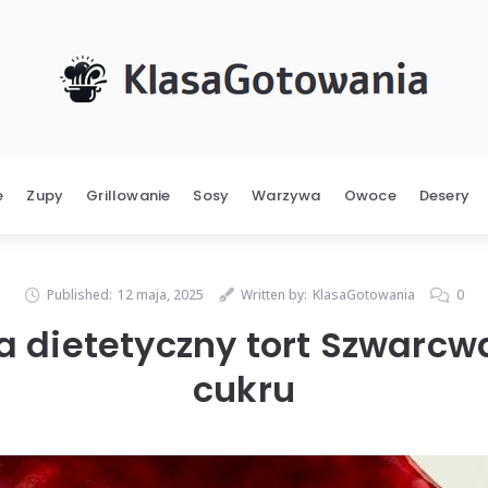
e
Zupy
Grillowanie
Sosy
Warzywa
Owoce
Desery
Published:
12 maja, 2025
Written by:
KlasaGotowania
0
a dietetyczny tort Szwarcw
cukru