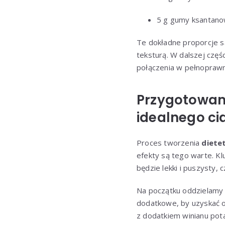
5 g gumy ksantano
Te dokładne proporcje s
teksturą. W dalszej czę
połączenia w pełnoprawn
Przygotowani
idealnego ci
Proces tworzenia
diete
efekty są tego warte. Kl
będzie lekki i puszysty, 
Na początku oddzielamy ż
dodatkowe, by uzyskać od
z dodatkiem winianu pota