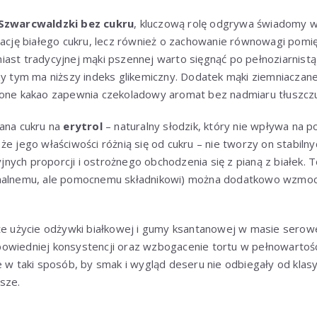
 Szwarcwaldzki bez cukru
, kluczową rolę odgrywa świadomy 
nację białego cukru, lecz również o zachowanie równowagi pomi
iast tradycyjnej mąki pszennej warto sięgnąć po pełnoziarnistą
zy tym ma niższy indeks glikemiczny. Dodatek mąki ziemniaczan
zone kakao zapewnia czekoladowy aromat bez nadmiaru tłuszcz
iana cukru na
erytrol
– naturalny słodzik, który nie wpływa na p
że jego właściwości różnią się od cukru – nie tworzy on stabilny
ych proporcji i ostrożnego obchodzenia się z pianą z białek. To
onalnemu, ale pomocnemu składnikowi) można dodatkowo wzmocn
że użycie odżywki białkowej i gumy ksantanowej w masie serowej
owiedniej konsystencji oraz wzbogacenie tortu w pełnowartośc
e w taki sposób, by smak i wygląd deseru nie odbiegały od klas
sze.