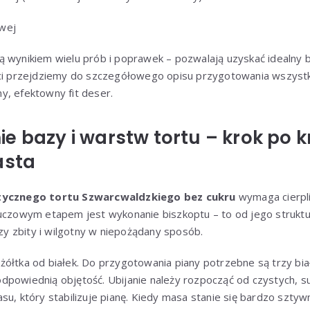
wej
ą wynikiem wielu prób i poprawek – pozwalają uzyskać idealny
ści przejdziemy do szczegółowego opisu przygotowania wszystki
y, efektowny fit deser.
e bazy i warstw tortu – krok po 
asta
tycznego tortu Szwarcwaldzkiego bez cukru
wymaga cierpliw
uczowym etapem jest wykonanie biszkoptu – to od jego struktur
czy zbity i wilgotny w niepożądany sposób.
ółtka od białek. Do przygotowania piany potrzebne są trzy bia
powiednią objętość. Ubijanie należy rozpocząć od czystych, su
su, który stabilizuje pianę. Kiedy masa stanie się bardzo szty