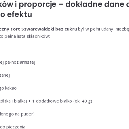
ików i proporcje – dokładne dane 
o efektu
yczny tort Szwarcwaldzki bez cukru
był w pełni udany, niezbę
o pełna lista składników:
ej pełnoziarnistej
zanej
go kakao
żółtka i białka) + 1 dodatkowe białko (ok. 40 g)
elonego na puder)
 do pieczenia