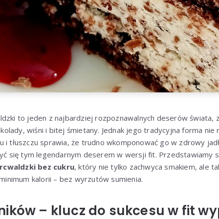
ldzki to jeden z najbardziej rozpoznawalnych deserów świata,
lady, wiśni i bitej śmietany. Jednak jego tradycyjna forma nie
u i tłuszczu sprawia, że trudno wkomponować go w zdrowy jadł
szyć się tym legendarnym deserem w wersji fit. Przedstawiam
rcwaldzki bez cukru
, który nie tylko zachwyca smakiem, ale t
i minimum kalorii – bez wyrzutów sumienia.
ików – klucz do sukcesu w fit w