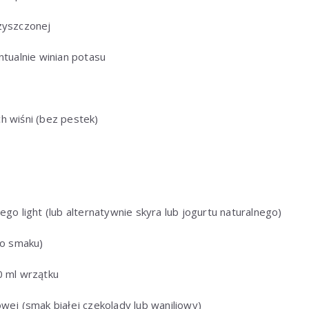
zyszczonej
ntualnie winian potasu
h wiśni (bez pestek)
ego light (lub alternatywnie skyra lub jogurtu naturalnego)
do smaku)
0 ml wrzątku
wej (smak białej czekolady lub waniliowy)