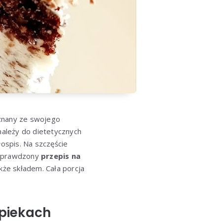
 znany ze swojego
 należy do dietetycznych
ospis. Na szczęście
y sprawdzony
przepis na
akże składem. Cała porcja
ypiekach